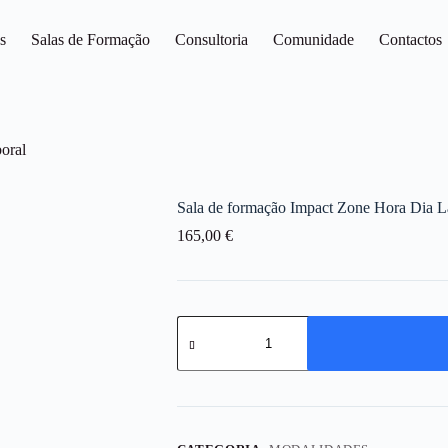
s
Salas de Formação
Consultoria
Comunidade
Contactos
oral
Sala de formação Impact Zone Hora Dia L
165,00
€
Quantidade
de
Sala
de
formação
Impact
Zone
Hora