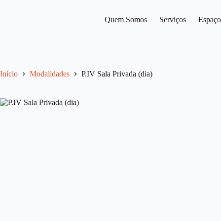
Pular
para
Quem Somos
Serviços
Espaço
o
conteúdo
Início
Modalidades
P.IV Sala Privada (dia)