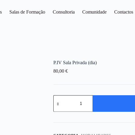
s
Salas de Formação
Consultoria
Comunidade
Contactos
P.IV Sala Privada (dia)
80,00
€
Quantidade
de
P.IV
Sala
Privada
(dia)