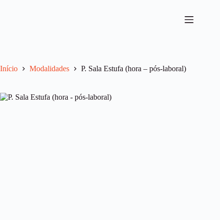
Pular
para
o
conteúdo
Início
Modalidades
P. Sala Estufa (hora – pós-laboral)