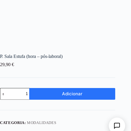
P. Sala Estufa (hora – pós-laboral)
29,90
€
Quantidade
Adicionar
de
P.
Sala
Estufa
(hora
-
CATEGORIA:
MODALIDADES
pós-
laboral)